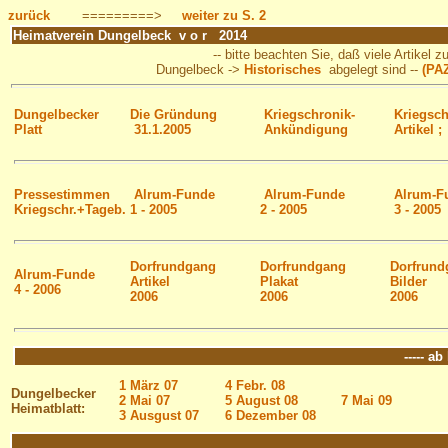
zurück
=========>
weiter zu S. 2
Heimatverein Dungelbeck v o r 2014
-- bitte beachten Sie, daß viele Artikel zu
Dungelbeck ->
Historisches
abgelegt sind --
(PAZ
Dungelbecker
Die Gründung
Kriegschronik-
Kriegsch
Platt
31.1.2005
Ankündigung
Artikel ;
Pressestimmen
Alrum-Funde
Alrum-Funde
Alrum-F
Kriegschr.+Tageb.
1 - 2005
2 - 2005
3 - 2005
Dorfrundgang
Dorfrundgang
Dorfrund
Alrum-Funde
Artikel
Plakat
Bilder
4 - 2006
2006
2006
2006
----- a
1 März 07
4 Febr. 08
Dungelbecker
2 Mai 07
5 August 08
7 Mai 09
Heimatblatt:
3 Ausgust 07
6 Dezember 08