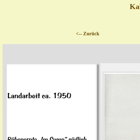
Ka
<-- Zurück