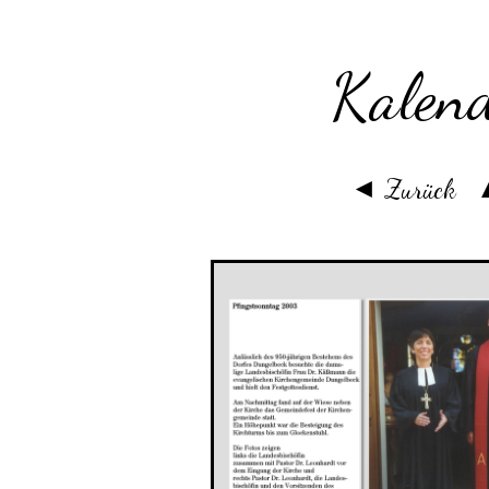
Kalen
◄ Zurück
▲