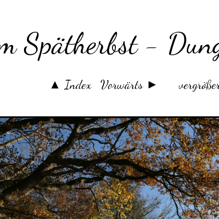
im Spätherbst - Du
▲ Index
Vorwärts ►
vergröße