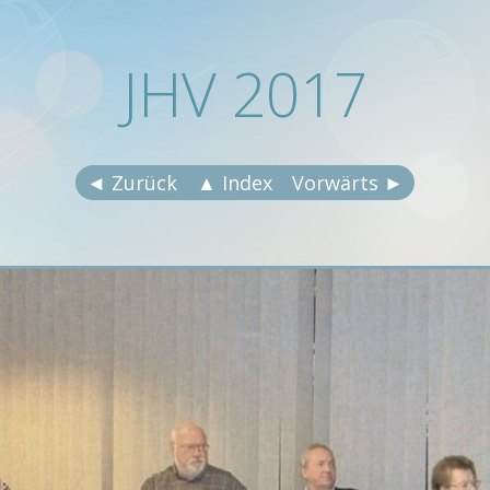
JHV 2017
◄ Zurück
▲ Index
Vorwärts ►