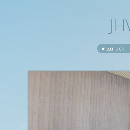
JH
◄ Zurück